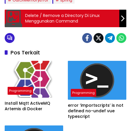
OutOfMemoryError
spring
Delete / Remove a Directory Di Linux
Menggunakan Command
Pos Terkait
Programming
Programming
Install Mqtt ActiveMQ
error ‘importscripts’ is not
Artemis di Docker
defined no-undef vue
typescript