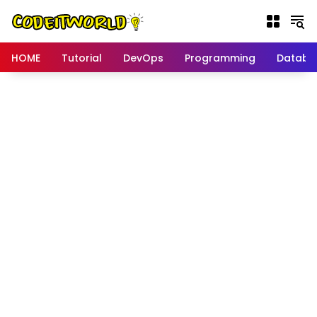
Langsung
ke
konten
HOME
Tutorial
DevOps
Programming
Databa