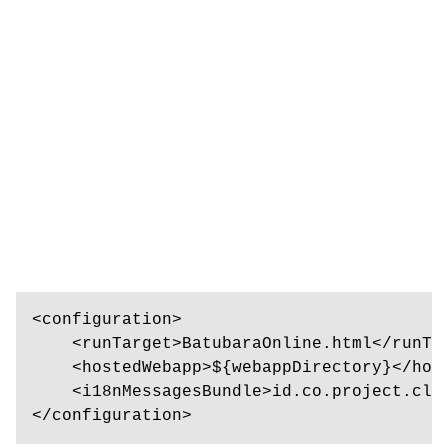
<configuration>

    <runTarget>BatubaraOnline.html</runTar
    <hostedWebapp>${webappDirectory}</host
    <i18nMessagesBundle>id.co.project.clie
</configuration>