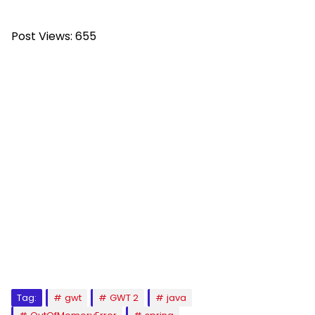
Post Views:
655
Tag:
gwt
GWT 2
java