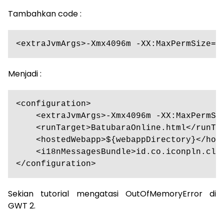
Tambahkan code :
<extraJvmArgs>-Xmx4096m -XX:MaxPermSize=2
Menjadi :
<configuration>

    <extraJvmArgs>-Xmx4096m -XX:MaxPermSi
    <runTarget>BatubaraOnline.html</runTar
    <hostedWebapp>${webappDirectory}</host
    <i18nMessagesBundle>id.co.iconpln.clie
</configuration>
Sekian tutorial mengatasi OutOfMemoryError di
GWT 2.