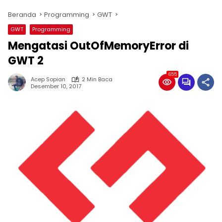
Beranda
Programming
GWT
GWT
Programming
Mengatasi OutOfMemoryError di
GWT 2
655
Acep Sopian
2 Min Baca
Desember 10, 2017