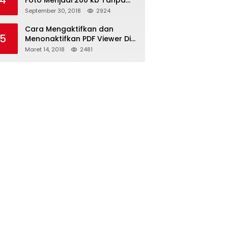
4
Foto Menjadi 200 kb Tanpa
Mengurangi Kualitas
September 30, 2018
2924
Cara Mengaktifkan dan
5
Menonaktifkan PDF Viewer Di
Browser Mozilla Firefox Dan
Maret 14, 2018
2481
Internet Explorer