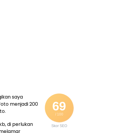
gikan saya
69
oto menjadi 200
to.
/ 100
b, di perlukan
Skor SEO
i melamar