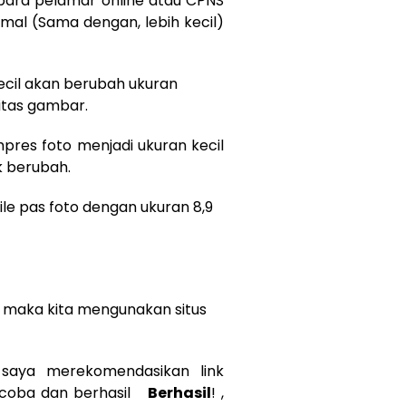
para pelamar online atau CPNS
mal (Sama dengan, lebih kecil)
kecil akan berubah ukuran
itas gambar.
pres foto menjadi ukuran kecil
k berubah.
file pas foto dengan ukuran 8,9
e maka kita mengunakan situs
, saya merekomendasikan link
encoba dan berhasil
Berhasil
! ,