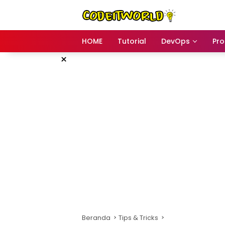
Langsung
ke
konten
HOME
Tutorial
DevOps
Pr
×
Beranda
Tips & Tricks