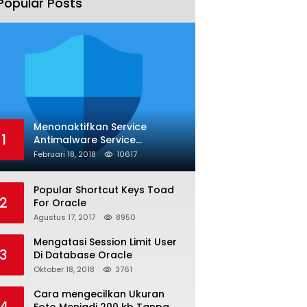
Popular Posts
Menonaktifkan Service
1
Antimalware Service
Executable
Februari 18, 2018
10617
Popular Shortcut Keys Toad
2
For Oracle
Agustus 17, 2017
8950
Mengatasi Session Limit User
3
Di Database Oracle
Oktober 18, 2018
3761
Cara mengecilkan Ukuran