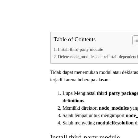
Table of Contents
Install third-party module
Delete node_modules dan reinstall dependenc
Tidak dapat menemukan modul atau deklarasi
terjadi karena beberapa alasan:
Lupa Menginstal
third-party packag
definitions
.
Memiliki direktori
node_modules
yang
Salah tempat untuk mengimport
node
Salah menyeting
moduleResolution
di
Install third-party module