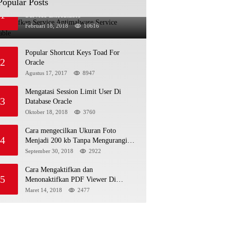
Popular Posts
Menonaktifkan Service Antimalware
1
Service Executable
Februari 18, 2018
10616
Popular Shortcut Keys Toad For
2
Oracle
Agustus 17, 2017
8947
Mengatasi Session Limit User Di
3
Database Oracle
Oktober 18, 2018
3760
Cara mengecilkan Ukuran Foto
4
Menjadi 200 kb Tanpa Mengurangi
Kualitas
September 30, 2018
2922
Cara Mengaktifkan dan
5
Menonaktifkan PDF Viewer Di
Browser Mozilla Firefox Dan Internet
Maret 14, 2018
2477
Explorer