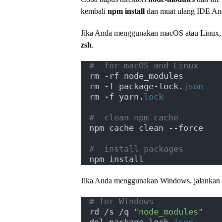
kembali
npm install
dan muat ulang IDE An
Jika Anda menggunakan macOS atau Linux, j
zsh
.
#  for macOS and Linux
rm -rf node_modules
rm -f package-lock.
json
rm -f yarn.
lock
# ️ clean npm cache
npm cache clean --force
# ️ install packages
npm install
Jika Anda menggunakan Windows, jalankan 
# for Windows
rd /s /q 
"node_modules"