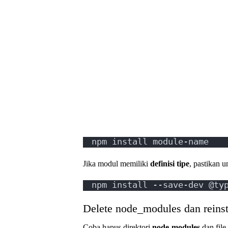
npm install module-name
Jika modul memiliki
definisi tipe
, pastikan 
npm install --save-dev @ty
Delete node_modules dan reinst
Coba hapus direktori
node-modules
dan file