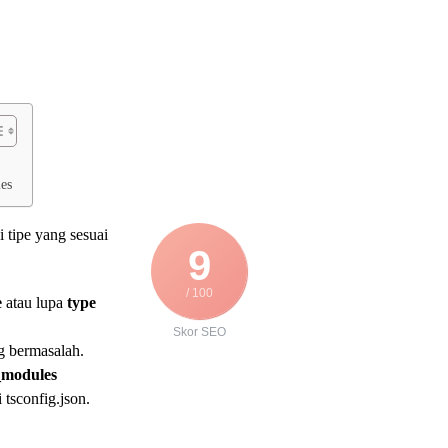
ies
 tipe yang sesuai
9
/ 100
e
atau lupa
type
Skor SEO
 bermasalah.
_modules
 tsconfig.json.