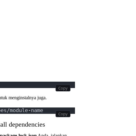
untuk menginstalnya juga.
pes/module-name
all dependencies
package-lock.json
Anda, jalankan