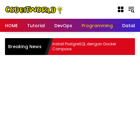
Langsung
ke
konten
HOME
Tutorial
DevOps
Programming
Databa
rn tanpa
Install PostgreSQL dengan Docker
Breaking News
Docker
Compose