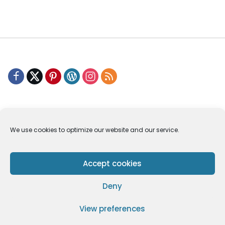
Privacy Policy
Pedoman Media Siber
Copyright © 2024 Codeitworld | All Rights Reserved.
We use cookies to optimize our website and our service.
Versi Non AMP
Accept cookies
Deny
View preferences