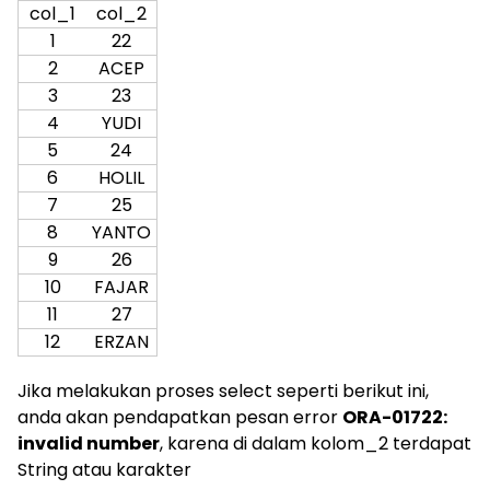
col_1
col_2
1
22
2
ACEP
3
23
4
YUDI
5
24
6
HOLIL
7
25
8
YANTO
9
26
10
FAJAR
11
27
12
ERZAN
Jika melakukan proses select seperti berikut ini,
anda akan pendapatkan pesan error
ORA-01722:
invalid number
, karena di dalam kolom_2 terdapat
String atau karakter