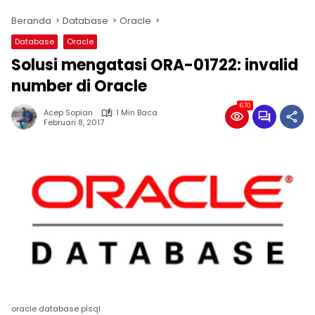
Beranda
Database
Oracle
Database
Oracle
Solusi mengatasi ORA-01722: invalid
number di Oracle
670
Acep Sopian
1 Min Baca
Februari 8, 2017
oracle database plsql