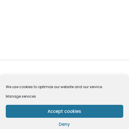
We use cookies to optimize our website and our service.
Manage services
Privacy Policy
Pedoman Media Siber
Accept cookies
Copyright © 2024 Codeitworld | All Rights Reserved.
Deny
Versi Non AMP