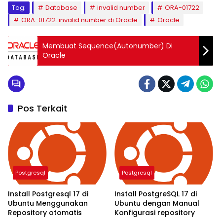
Tag:
Database
invalid number
ORA-01722
ORA-01722: invalid number di Oracle
Oracle
Membuat Sequence(Autonumber) Di
Oracle
Pos Terkait
Postgresql
Postgresql
Install Postgresql 17 di
Install PostgreSQL 17 di
Ubuntu Menggunakan
Ubuntu dengan Manual
Repository otomatis
Konfigurasi repository