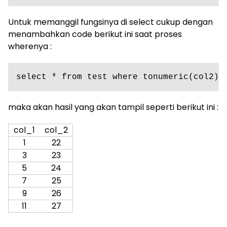
Untuk memanggil fungsinya di select cukup dengan
menambahkan code berikut ini saat proses
wherenya :
select * from test where tonumeric(col2) 
maka akan hasil yang akan tampil seperti berikut ini :
col_1
col_2
1
22
3
23
5
24
7
25
9
26
11
27