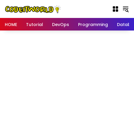
Langsung
ke
konten
HOME
Tutorial
DevOps
Programming
Databa