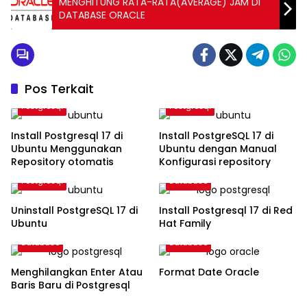
MENGHITUNG RATA-RATA(AVERAGE) JAM DI
DATABASE ORACLE
Pos Terkait
Postgresql
Postgresql
Install Postgresql 17 di
Install PostgreSQL 17 di
Ubuntu Menggunakan
Ubuntu dengan Manual
Repository otomatis
Konfigurasi repository
Postgresql
Database
Uninstall PostgreSQL 17 di
Install Postgresql 17 di Red
Ubuntu
Hat Family
Database
Database
Menghilangkan Enter Atau
Format Date Oracle
Baris Baru di Postgresql