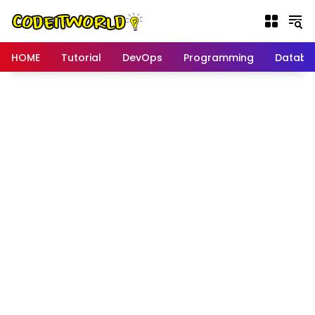
Langsung
ke
konten
HOME
Tutorial
DevOps
Programming
Databa