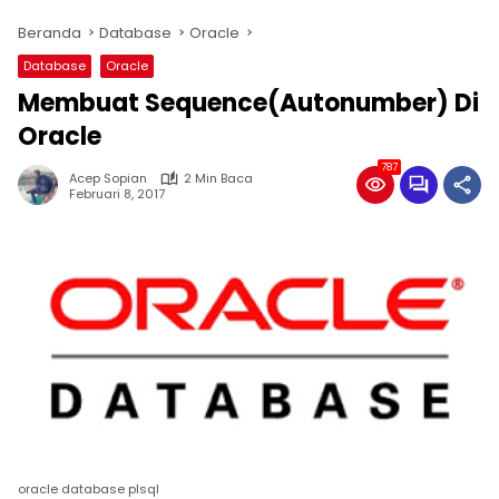
Beranda
Database
Oracle
Database
Oracle
Membuat Sequence(Autonumber) Di
Oracle
787
Acep Sopian
2 Min Baca
Februari 8, 2017
oracle database plsql