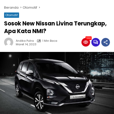
Beranda
Otomotif
Otomotif
Sosok New Nissan Livina Terungkap,
Apa Kata NMI?
566
Andika Putra
1 Min Baca
Maret 14, 2023