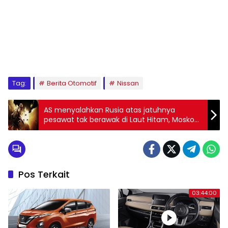
Tag:
Berita Otomotif
Nissan
AS menyalahkan Rusia atas jatuhnya
pesawat tak berawak di Laut Hitam, Moskow
menyangkal
Pos Terkait
03:44:00