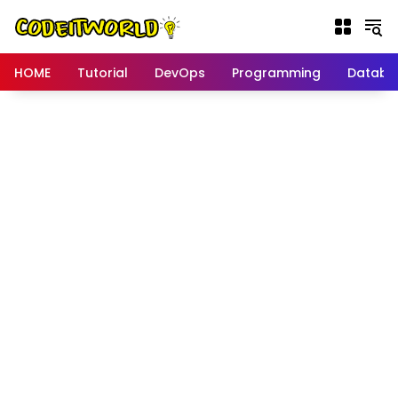
Langsung
ke
konten
HOME
Tutorial
DevOps
Programming
Databa