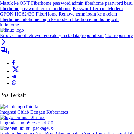
Masuk ke ONT Fiberhome
password admin fiberhome
password baru
fiberhome
password terbaru indihome
Password Terbaru Modem
GPON HG6243C FiberHome
Remove term: login ke modem
fiberhome indohome login ke modem fiberhome indihome
wifi
indohome
Error: Cannot retrieve repository metadata (repomd.xml) for repository
1
Pos Terkait
Tutorial
Integrasi Gitlab Dengan Kubernetes
Linux
Upgrade JumpServer v4.7.0
OS
Izinkan Pengguna Non-Root Menggunakan Sudo Tanpa Password Di