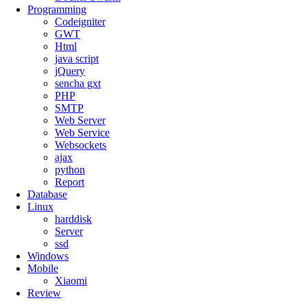
Programming
Codeigniter
GWT
Html
java script
jQuery
sencha gxt
PHP
SMTP
Web Server
Web Service
Websockets
ajax
python
Report
Database
Linux
harddisk
Server
ssd
Windows
Mobile
Xiaomi
Review