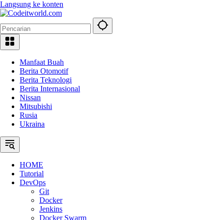
Langsung ke konten
Manfaat Buah
Berita Otomotif
Berita Teknologi
Berita Internasional
Nissan
Mitsubishi
Rusia
Ukraina
HOME
Tutorial
DevOps
Git
Docker
Jenkins
Docker Swarm