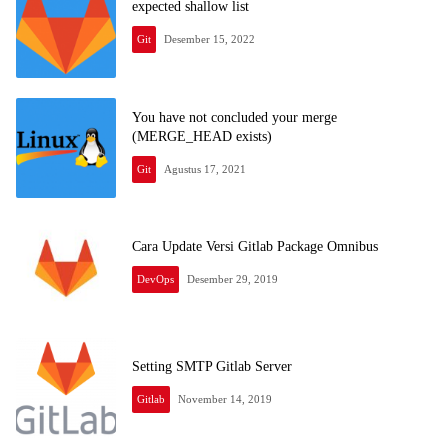
expected shallow list
Git
Desember 15, 2022
You have not concluded your merge
(MERGE_HEAD exists)
Git
Agustus 17, 2021
Cara Update Versi Gitlab Package Omnibus
DevOps
Desember 29, 2019
Setting SMTP Gitlab Server
Gitlab
November 14, 2019