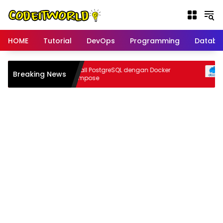
Langsung
ke
konten
HOME
Tutorial
DevOps
Programming
Databa
npa
Install PostgreSQL dengan Docker
Breaking News
I
r
Compose