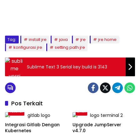
Tag:
install jre
java
jre
jre home
konfigurasi jre
setting path jre
Sublime Text 3 Serial key build is 3143
Pos Terkait
Tutorial
Linux
Integrasi Gitlab Dengan
Upgrade JumpServer
Kubernetes
v4.7.0
OS
DevOps