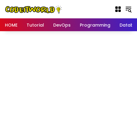
Langsung
ke
konten
HOME
Tutorial
DevOps
Programming
Databa