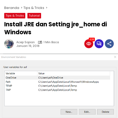
Beranda
Tips & Tricks
Tips & Tricks
Tutorial
Install JRE dan Setting jre_home di
Windows
638
Acep Sopian
1 Min Baca
Januari 19, 2018