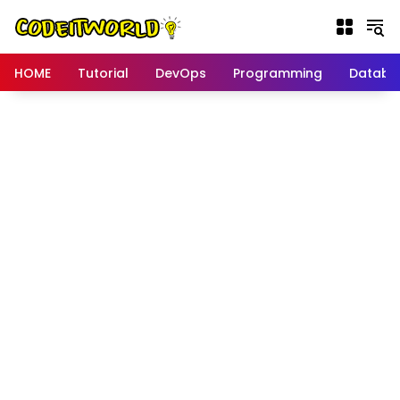
Langsung
ke
konten
HOME
Tutorial
DevOps
Programming
Databa