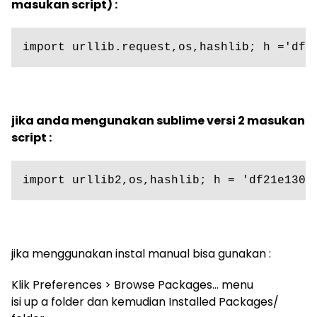
masukan script) :
import urllib.request,os,hashlib; h ='df2
jika anda mengunakan sublime versi 2 masukan
script :
import urllib2,os,hashlib; h = 'df21e130d
jika menggunakan instal manual bisa gunakan :
Klik Preferences > Browse Packages… menu
isi up a folder dan kemudian Installed Packages/