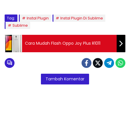
Tag:
Instal Plugin
Instal Plugin Di Sublime
Sublime
Cara Mudah Flash Oppo Joy Plus R1011
Tambah Komentar