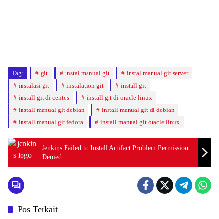
Tag:
git
instal manual git
instal manual git server
instalasi git
instalation git
install git
install git di centos
install git di oracle linux
install manual git debian
install manual git di debian
install manual git fedora
install manual git oracle linux
Jenkins Failed to Install Artifact Problem Permission
Denied
Pos Terkait