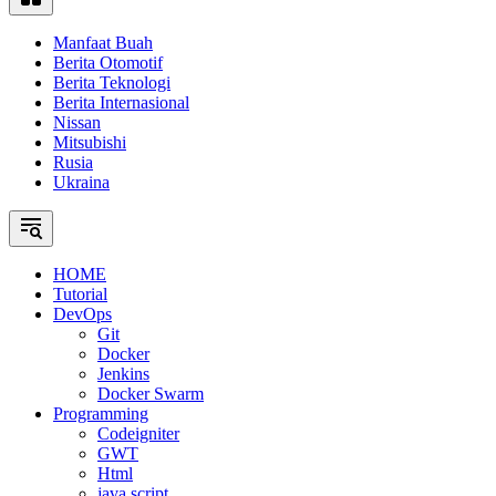
Manfaat Buah
Berita Otomotif
Berita Teknologi
Berita Internasional
Nissan
Mitsubishi
Rusia
Ukraina
HOME
Tutorial
DevOps
Git
Docker
Jenkins
Docker Swarm
Programming
Codeigniter
GWT
Html
java script