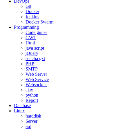
DevOps
Git
Docker
Jenkins
Docker Swarm
Programming
Codeigniter
GWT
Html
java script
jQuery
sencha gxt
PHP
SMTP
Web Server
Web Service
Websockets
ajax
python
Report
Database
Linux
harddisk
Server
ssd