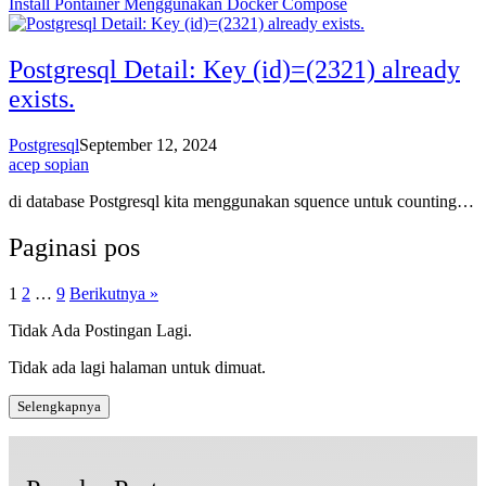
Install Pontainer Menggunakan Docker Compose
Postgresql Detail: Key (id)=(2321) already
exists.
Postgresql
September 12, 2024
acep sopian
di database Postgresql kita menggunakan squence untuk counting…
Paginasi pos
1
2
…
9
Berikutnya »
Tidak Ada Postingan Lagi.
Tidak ada lagi halaman untuk dimuat.
Selengkapnya