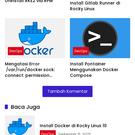
Uninstall RKE2 via RPM
Install Gitlab Runner di
Rocky Linux
DevOps
DevOps
Mengatasi Error
Install Pontainer
/var/run/docker.sock:
Menggunakan Docker
connect: permission
Compose
denied
Tambah Komentar
Baca Juga
Install Docker di Rocky Linux 10
DevOps
September 15, 2025