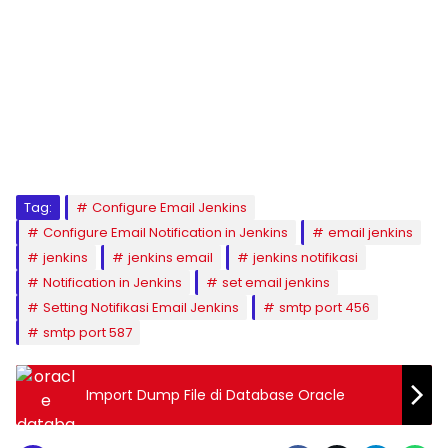
Tag:
Configure Email Jenkins
Configure Email Notification in Jenkins
email jenkins
jenkins
jenkins email
jenkins notifikasi
Notification in Jenkins
set email jenkins
Setting Notifikasi Email Jenkins
smtp port 456
smtp port 587
Import Dump File di Database Oracle