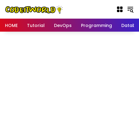
Langsung
ke
konten
HOME
Tutorial
DevOps
Programming
Databa