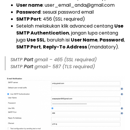
User name
: user_email_anda@gmail.com
Password
: sesuai password email
SMTP Port
: 456 (SSL required)
Setelah melakukan klik advanced centang
Use
SMTP Authentication
, jangan lupa centang
juga
Use SSL
, barulah isi
User Name
,
Password
,
SMTP Port
,
Reply-To Address
(mandatory).
SMTP
Port
gmail – 465 (SSL required)
SMTP
Port
gmail– 587 (TLS required)