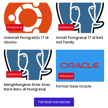
Postgresql
Database
Uninstall PostgreSQL 17 di
Install Postgresql 17 di Red
Ubuntu
Hat Family
Database
Database
Menghilangkan Enter Atau
Format Date Oracle
Baris Baru di Postgresql
Tambah Komentar