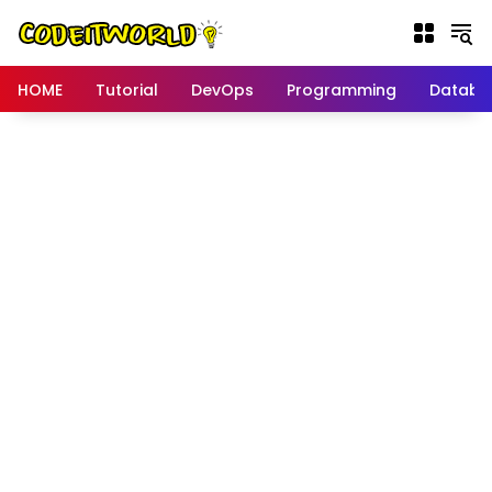
Langsung
ke
konten
HOME
Tutorial
DevOps
Programming
Databa