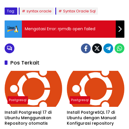
Tag:
syntax oracle
Syntax Oracle Sql
Mengatasi Error: rpmdb open failed
Pos Terkait
Postgresql
Postgresql
Install Postgresql 17 di
Install PostgreSQL 17 di
Ubuntu Menggunakan
Ubuntu dengan Manual
Repository otomatis
Konfigurasi repository