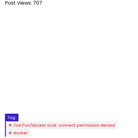
Post Views:
707
Tag:
/var/run/docker.sock: connect: permission denied
docker