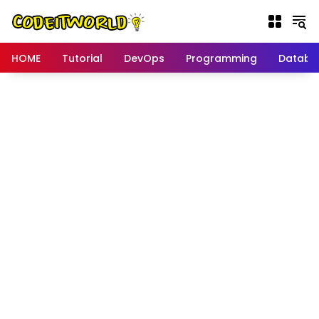
Langsung
ke
konten
HOME
Tutorial
DevOps
Programming
Databa