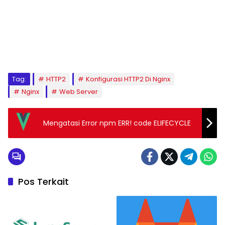
Tag:
HTTP2
Konfigurasi HTTP2 Di Nginx
Nginx
Web Server
Mengatasi Error npm ERR! code ELIFECYCLE
Pos Terkait