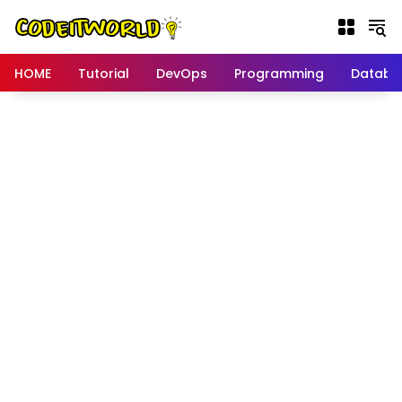
Langsung
ke
konten
HOME
Tutorial
DevOps
Programming
Databa