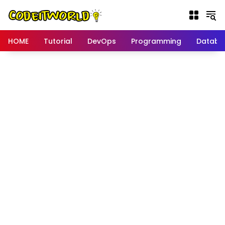
Langsung
ke
konten
HOME
Tutorial
DevOps
Programming
Databa